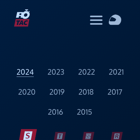
window.dataLayer = window.dataLayer || []; function gtag()
{dataLayer.push(arguments);} gtag('js', new Date());
gtag('config', 'UA-7077365-3');
2024
2023
2022
2021
2020
2019
2018
2017
2016
2015